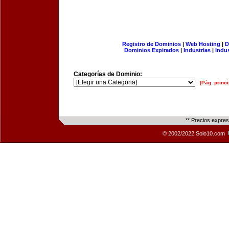
Registro de Dominios
|
Web Hosting
|
D
Dominios Expirados
|
Industrias
|
Indu
Categorías de Dominio:
[Pág. princi
** Precios expre
© 2002/2022 Solo10.com