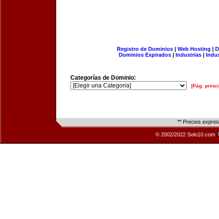
Registro de Dominios
|
Web Hosting
|
D
Dominios Expirados
|
Industrias
|
Indu
Categorías de Dominio:
[Pág. princi
** Precios expre
© 2002/2022 Solo10.com