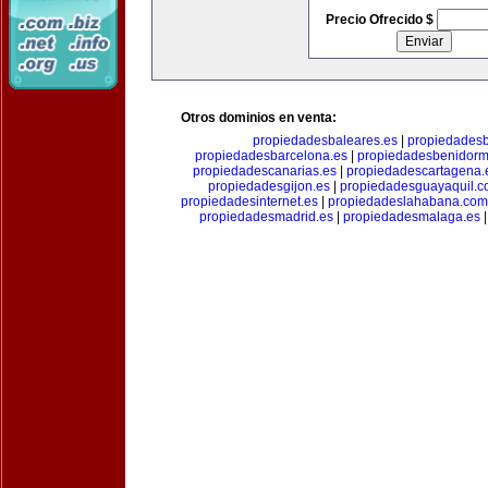
Precio Ofrecido $
Otros dominios en venta:
propiedadesbaleares.es
|
propiedadesb
propiedadesbarcelona.es
|
propiedadesbenidorm
propiedadescanarias.es
|
propiedadescartagena.
propiedadesgijon.es
|
propiedadesguayaquil.
propiedadesinternet.es
|
propiedadeslahabana.com
propiedadesmadrid.es
|
propiedadesmalaga.es