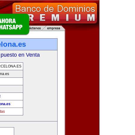
lona.es
 puesto en Venta
RCELONA.ES
na.es
!
ona.es
tas