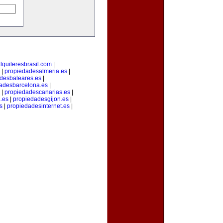
lquileresbrasil.com
|
|
propiedadesalmeria.es
|
desbaleares.es
|
adesbarcelona.es
|
|
propiedadescanarias.es
|
.es
|
propiedadesgijon.es
|
s
|
propiedadesinternet.es
|