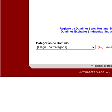
Registro de Dominios
|
Web Hosting
|
D
Dominios Expirados
|
Industrias
|
Indu
Categorías de Dominio:
[Pág. princi
** Precios expre
© 2002/2022 Solo10.com