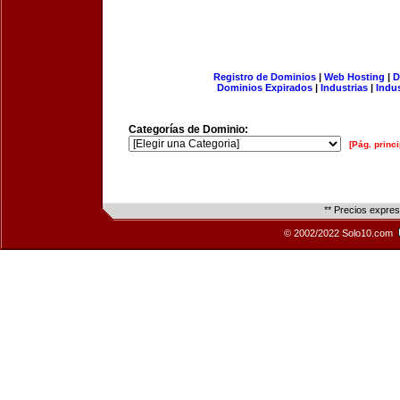
Registro de Dominios
|
Web Hosting
|
D
Dominios Expirados
|
Industrias
|
Indu
Categorías de Dominio:
[Pág. princi
** Precios expre
© 2002/2022 Solo10.com