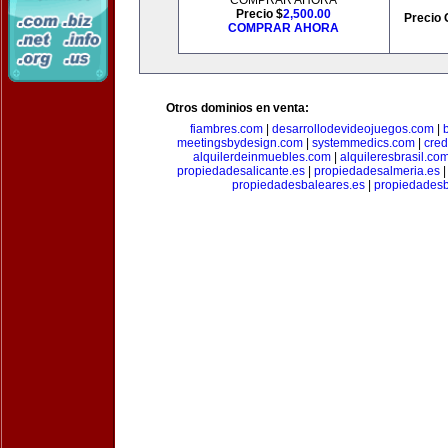
COMPRAR AHORA
Precio $
2,500.00
Precio 
COMPRAR AHORA
Otros dominios en venta:
fiambres.com
|
desarrollodevideojuegos.com
|
meetingsbydesign.com
|
systemmedics.com
|
cred
alquilerdeinmuebles.com
|
alquileresbrasil.co
propiedadesalicante.es
|
propiedadesalmeria.es
propiedadesbaleares.es
|
propiedadesb