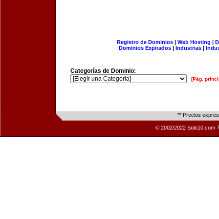
Registro de Dominios
|
Web Hosting
|
D
Dominios Expirados
|
Industrias
|
Indu
Categorías de Dominio:
[Pág. princi
** Precios expre
© 2002/2022 Solo10.com