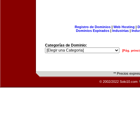
Registro de Dominios
|
Web Hosting
|
D
Dominios Expirados
|
Industrias
|
Indu
Categorías de Dominio:
[Pág. princi
** Precios expre
© 2002/2022 Solo10.com