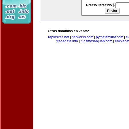
Precio Ofrecido $
Otros dominios en venta:
rapidsites.net
|
networxs.com
|
pymefamiliar.com
|
e
tradegate.info
|
turismosanjuan.com
|
empleos