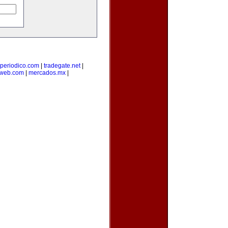
-periodico.com
|
tradegate.net
|
web.com
|
mercados.mx
|