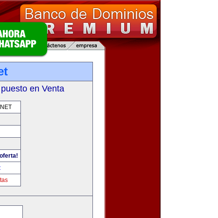
et
 puesto en Venta
.NET
oferta!
t
tas