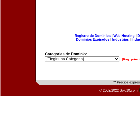
Registro de Dominios
|
Web Hosting
|
D
Dominios Expirados
|
Industrias
|
Indu
Categorías de Dominio:
[Pág. princi
** Precios expre
© 2002/2022 Solo10.com