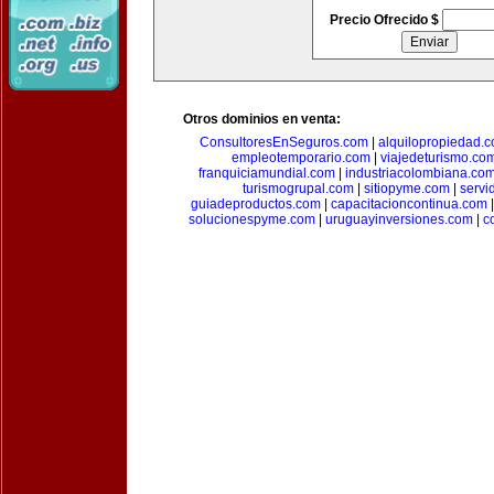
Precio Ofrecido $
Otros dominios en venta:
ConsultoresEnSeguros.com
|
alquilopropiedad.
empleotemporario.com
|
viajedeturismo.co
franquiciamundial.com
|
industriacolombiana.co
turismogrupal.com
|
sitiopyme.com
|
servi
guiadeproductos.com
|
capacitacioncontinua.com
solucionespyme.com
|
uruguayinversiones.com
|
c