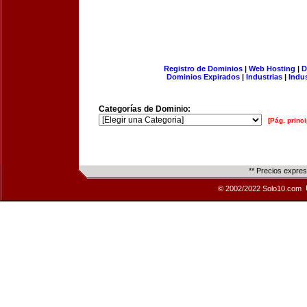
Registro de Dominios
|
Web Hosting
|
D
Dominios Expirados
|
Industrias
|
Indu
Categorías de Dominio:
[Pág. princi
** Precios expre
© 2002/2022 Solo10.com