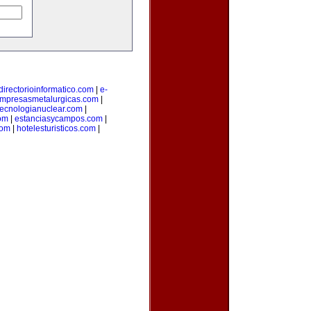
directorioinformatico.com
|
e-
mpresasmetalurgicas.com
|
tecnologianuclear.com
|
om
|
estanciasycampos.com
|
com
|
hotelesturisticos.com
|