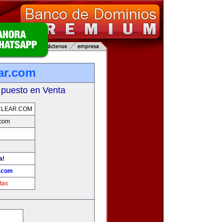
ar.com
 puesto en Venta
CLEAR.COM
.com
a!
r.com
tas