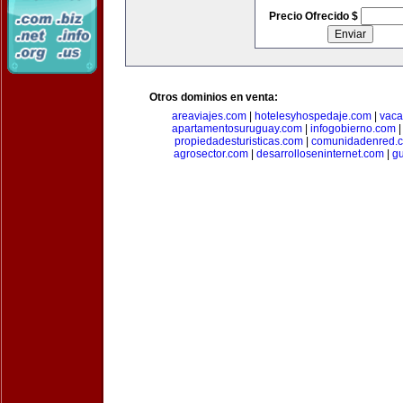
Precio Ofrecido $
Otros dominios en venta:
areaviajes.com
|
hotelesyhospedaje.com
|
vaca
apartamentosuruguay.com
|
infogobierno.com
propiedadesturisticas.com
|
comunidadenred.
agrosector.com
|
desarrolloseninternet.com
|
g