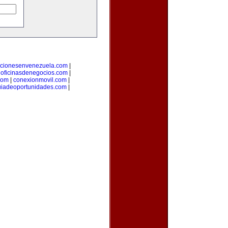
cionesenvenezuela.com
|
|
oficinasdenegocios.com
|
com
|
conexionmovil.com
|
uiadeoportunidades.com
|