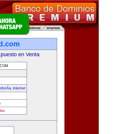
d.com
 puesto en Venta
.COM
efonÃ­a
,
Internet
m
tas