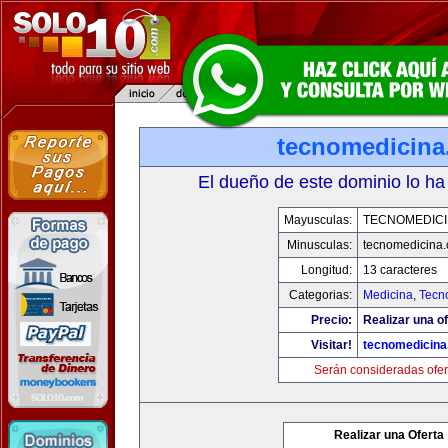
tecnomedicin
El dueño de este dominio lo ha
Mayusculas:
TECNOMEDICI
Minusculas:
tecnomedicina
Longitud:
13 caracteres
Categorias:
Medicina
,
Tecn
Precio:
Realizar una of
Visitar!
tecnomedicin
Serán consideradas ofer
Realizar una Oferta