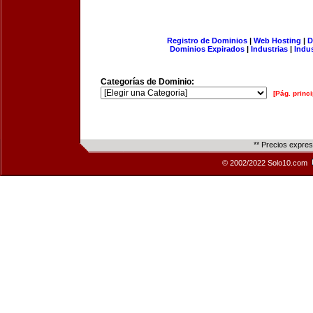
Registro de Dominios
|
Web Hosting
|
D
Dominios Expirados
|
Industrias
|
Indu
Categorías de Dominio:
[Pág. princi
** Precios expre
© 2002/2022 Solo10.com