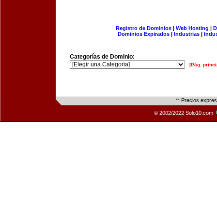
Registro de Dominios
|
Web Hosting
|
D
Dominios Expirados
|
Industrias
|
Indu
Categorías de Dominio:
[Pág. princi
** Precios expre
© 2002/2022 Solo10.com