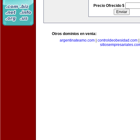
Precio Ofrecido $
Otros dominios en venta:
argentinateamo.com
|
controldeobesidad.com
sitiosempresariales.co