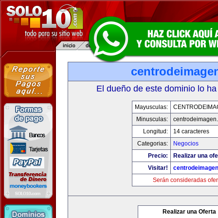
centrodeimage
El dueño de este dominio lo ha
Mayusculas:
CENTRODEIMA
Minusculas:
centrodeimagen
Longitud:
14 caracteres
Categorias:
Negocios
Precio:
Realizar una ofe
Visitar!
centrodeimage
Serán consideradas ofer
Realizar una Oferta