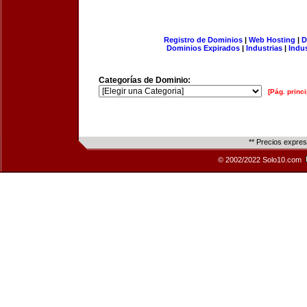
Registro de Dominios
|
Web Hosting
|
D
Dominios Expirados
|
Industrias
|
Indu
Categorías de Dominio:
[Pág. princi
** Precios expre
© 2002/2022 Solo10.com