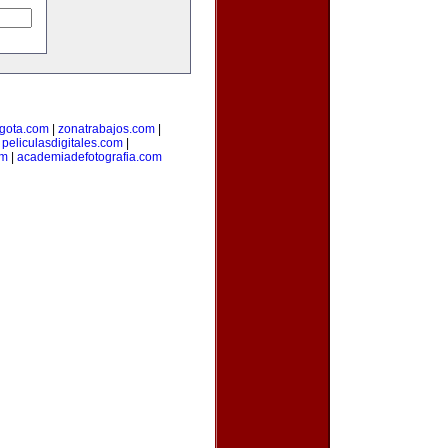
gota.com
|
zonatrabajos.com
|
|
peliculasdigitales.com
|
om
|
academiadefotografia.com