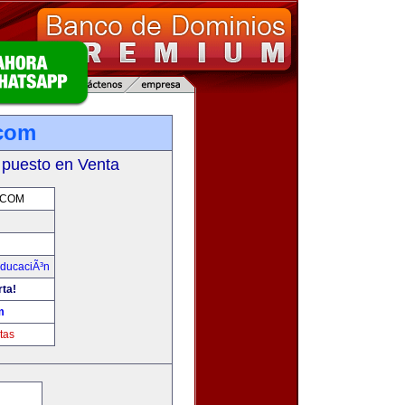
.com
 puesto en Venta
.COM
ducaciÃ³n
rta!
m
tas