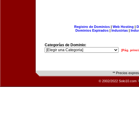
Registro de Dominios
|
Web Hosting
|
D
Dominios Expirados
|
Industrias
|
Indu
Categorías de Dominio:
[Pág. princi
** Precios expre
© 2002/2022 Solo10.com