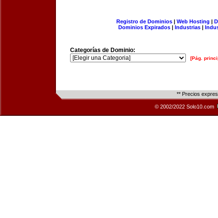
Registro de Dominios
|
Web Hosting
|
D
Dominios Expirados
|
Industrias
|
Indu
Categorías de Dominio:
[Pág. princi
** Precios expre
© 2002/2022 Solo10.com