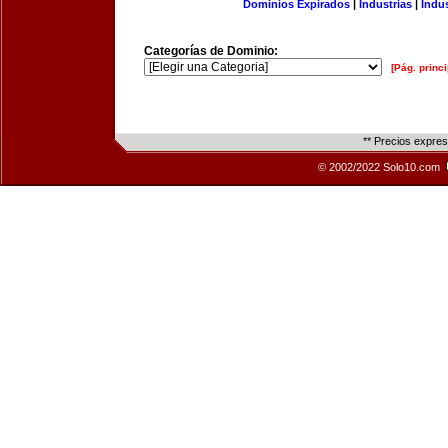
Dominios Expirados
|
Industrias
|
Indu
Categorías de Dominio:
[Pág. princi
** Precios expre
© 2002/2022 Solo10.com