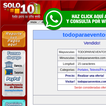
todoparaevento
Vendido!
Mayusculas:
TODOPARAEVENTO
Minusculas:
todoparaeventos.com
Longitud:
15 caracteres
Categorias:
Portales
,
TelevisiÃ³n 
Precio:
Realizar una oferta!
Visitar!
todoparaeventos.co
Serán consideradas ofer