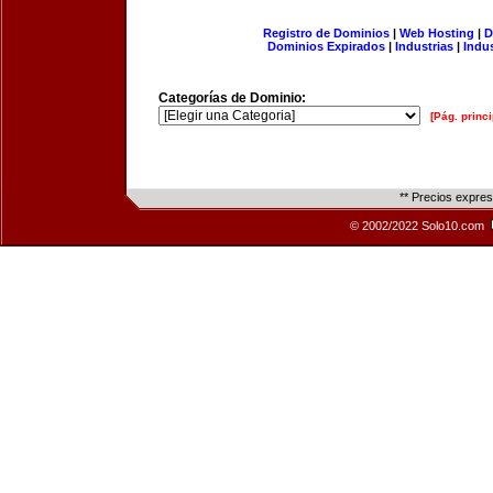
Registro de Dominios
|
Web Hosting
|
D
Dominios Expirados
|
Industrias
|
Indu
Categorías de Dominio:
[Pág. princi
** Precios expre
© 2002/2022 Solo10.com