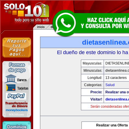
dietasenlinea
El dueño de este dominio lo ha
Mayusculas:
DIETASENLIN
Minusculas:
dietasenlinea
Longitud:
13 caracteres
Categorias:
Salud
Precio:
Realizar una o
Visitar!
dietasenlinea
Serán consideradas ofer
Realizar una Oferta