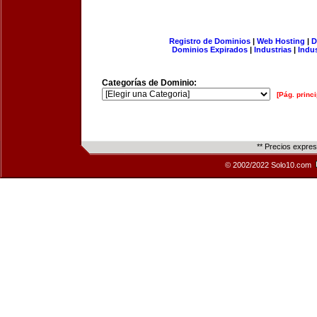
Registro de Dominios
|
Web Hosting
|
D
Dominios Expirados
|
Industrias
|
Indu
Categorías de Dominio:
[Pág. princi
** Precios expre
© 2002/2022 Solo10.com