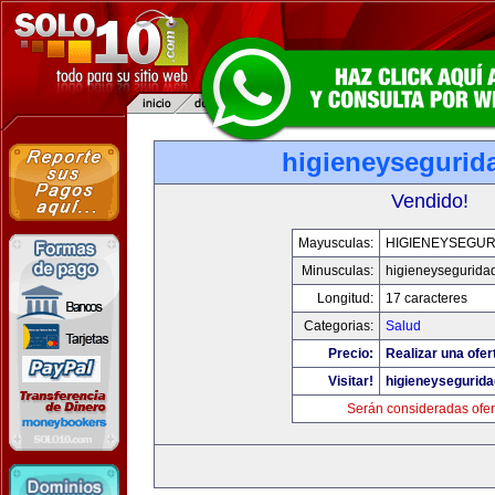
higieneysegurid
Vendido!
Mayusculas:
HIGIENEYSEGUR
Minusculas:
higieneysegurida
Longitud:
17 caracteres
Categorias:
Salud
Precio:
Realizar una ofer
Visitar!
higieneysegurid
Serán consideradas ofer