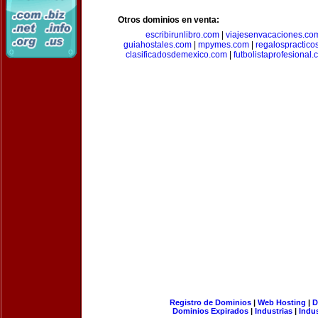
Otros dominios en venta:
escribirunlibro.com
|
viajesenvacaciones.co
guiahostales.com
|
mpymes.com
|
regalospractico
clasificadosdemexico.com
|
futbolistaprofesional
Registro de Dominios
|
Web Hosting
|
D
Dominios Expirados
|
Industrias
|
Indu