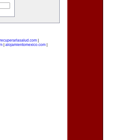
recuperarlasalud.com
|
om
|
alojamientomexico.com
|