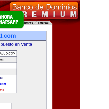
ud.com
 puesto en Venta
ALUD.COM
com
a!
.com
tas