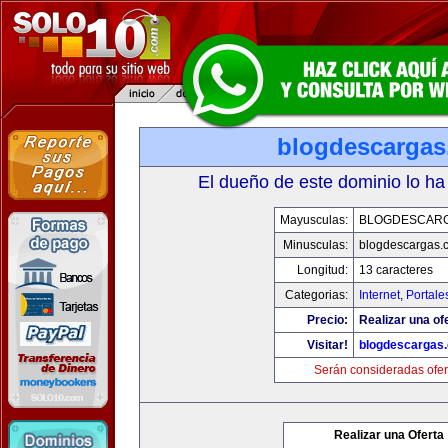
blogdescarga
El dueño de este dominio lo ha
Mayusculas:
BLOGDESCAR
Minusculas:
blogdescargas.
Longitud:
13 caracteres
Categorias:
Internet
,
Portale
Precio:
Realizar una of
Visitar!
blogdescargas
Serán consideradas ofer
Realizar una Oferta