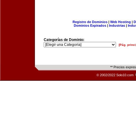
Registro de Dominios
|
Web Hosting
|
D
Dominios Expirados
|
Industrias
|
Indu
Categorías de Dominio:
[Pág. princi
** Precios expre
© 2002/2022 Solo10.com