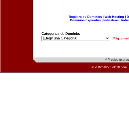
Registro de Dominios
|
Web Hosting
|
D
Dominios Expirados
|
Industrias
|
Indu
Categorías de Dominio:
[Pág. princi
** Precios expre
© 2002/2022 Solo10.com