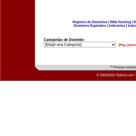
Registro de Dominios
|
Web Hosting
|
D
Dominios Expirados
|
Industrias
|
Indu
Categorías de Dominio:
[Pág. princi
** Precios expre
© 2002/2022 Solo10.com