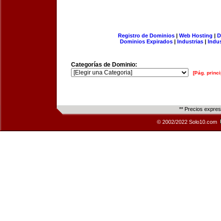
Registro de Dominios
|
Web Hosting
|
D
Dominios Expirados
|
Industrias
|
Indu
Categorías de Dominio:
[Pág. princi
** Precios expre
© 2002/2022 Solo10.com