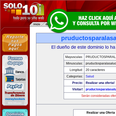
pruductosparalas
El dueño de este dominio lo ha
Mayusculas:
PRUDUCTOSPARAL
Minusculas:
pruductosparalasalu
Longitud:
20 caracteres
Categorias:
Salud
Precio:
Realizar una oferta!
Visitar!
pruductosparalasal
Serán consideradas ofer
Realizar una Oferta