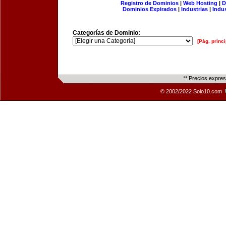
Registro de Dominios
|
Web Hosting
|
D
Dominios Expirados
|
Industrias
|
Indu
Categorías de Dominio:
[Pág. princi
** Precios expre
© 2002/2022 Solo10.com