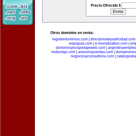
Precio Ofrecido $
Otros dominios en venta:
registredominios.com
|
directoriodepublicidad.com
expoguia.com
|
e-monetization.com
|
emp
dominiosyhospedajeweb.com
|
argentinaemple
motoviaje.com
|
asesoriayventas.com
|
domainsmon
negociosyconsultoria.com
|
catalogode