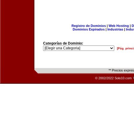
Registro de Dominios
|
Web Hosting
|
D
Dominios Expirados
|
Industrias
|
Indu
Categorías de Dominio:
[Pág. princi
** Precios expre
© 2002/2022 Solo10.com