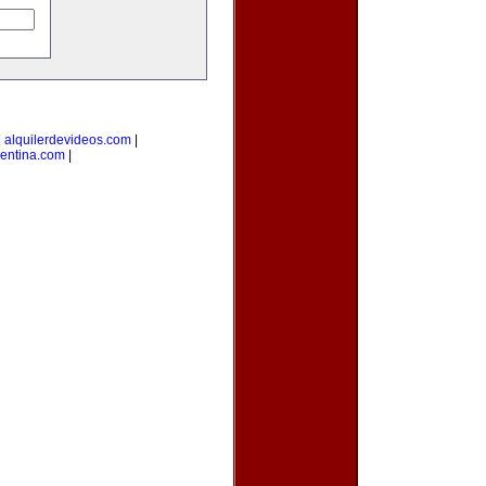
|
alquilerdevideos.com
|
gentina.com
|