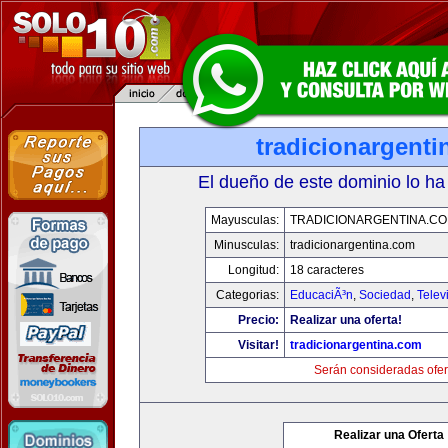
tradicionargent
El dueño de este dominio lo ha
Mayusculas:
TRADICIONARGENTINA.C
Minusculas:
tradicionargentina.com
Longitud:
18 caracteres
Categorias:
EducaciÃ³n
,
Sociedad
,
Telev
Precio:
Realizar una oferta!
Visitar!
tradicionargentina.com
Serán consideradas ofer
Realizar una Oferta