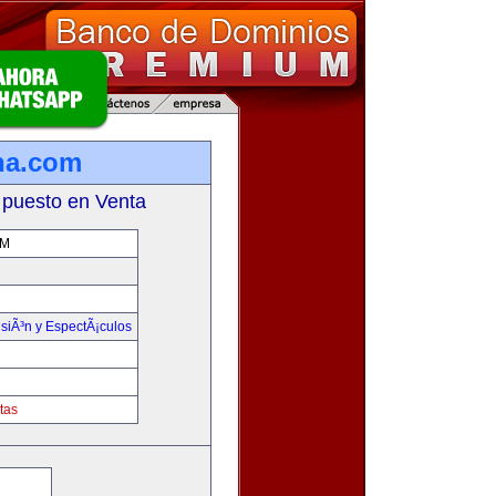
ina.com
 puesto en Venta
OM
isiÃ³n y EspectÃ¡culos
tas