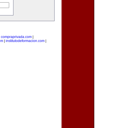
|
compraprivada.com
|
om
|
institutodeformacion.com
|