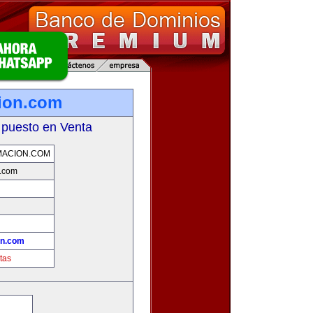
cion.com
 puesto en Venta
MACION.COM
n.com
!
on.com
tas