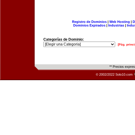
Registro de Dominios
|
Web Hosting
|
D
Dominios Expirados
|
Industrias
|
Indu
Categorías de Dominio:
[Pág. princi
** Precios expre
© 2002/2022 Solo10.com