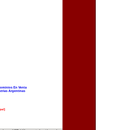
ominios En Venta
strias Argentinas
pal]