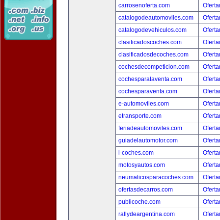
carrosenoferta.com
Oferta
catalogodeautomoviles.com
Oferta
catalogodevehiculos.com
Oferta
clasificadoscoches.com
Oferta
clasificadosdecoches.com
Oferta
cochesdecompeticion.com
Oferta
cochesparalaventa.com
Oferta
cochesparaventa.com
Oferta
e-automoviles.com
Oferta
etransporte.com
Oferta
feriadeautomoviles.com
Oferta
guiadelautomotor.com
Oferta
i-coches.com
Oferta
motosyautos.com
Oferta
neumaticosparacoches.com
Oferta
ofertasdecarros.com
Oferta
publicoche.com
Oferta
rallydeargentina.com
Oferta