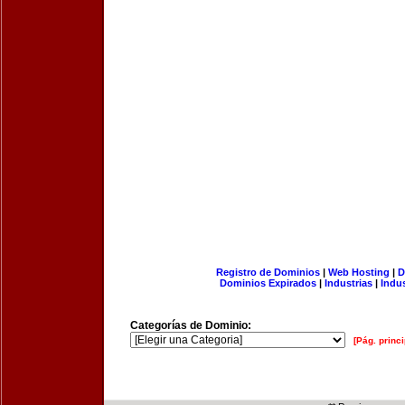
Registro de Dominios
|
Web Hosting
|
D
Dominios Expirados
|
Industrias
|
Indu
Categorías de Dominio:
[Pág. princi